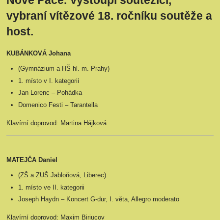
Nové Pace. Vystoupí soutěžící,
vybraní vítězové 18. ročníku soutěže a
host.
KUBÁNKOVÁ Johana
(Gymnázium a HŠ hl. m. Prahy)
1. místo v I. kategorii
Jan Lorenc – Pohádka
Domenico Festi – Tarantella
Klavírní doprovod: Martina Hájková
MATEJČA Daniel
(ZŠ a ZUŠ Jabloňová, Liberec)
1. místo ve II. kategorii
Joseph Haydn – Koncert G-dur, I. věta, Allegro moderato
Klavírní doprovod: Maxim Biriucov